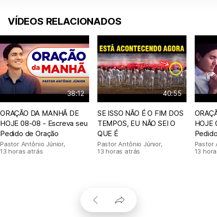
VÍDEOS RELACIONADOS
38:12
40:55
ORAÇÃO DA MANHÃ DE
SE ISSO NÃO É O FIM DOS
ORAÇÃ
HOJE 08-08 - Escreva seu
TEMPOS, EU NÃO SEI O
HOJE 0
Pedido de Oração
QUE É
Pedido
Pastor Antônio Júnior
,
Pastor Antônio Júnior
,
Pastor 
13 horas atrás
13 horas atrás
13 hora