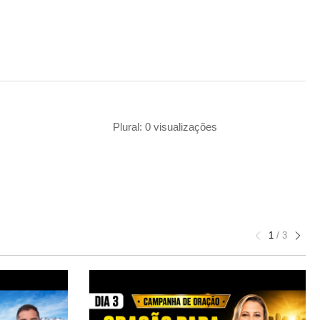
Plural: 0 visualizações
1
/
3