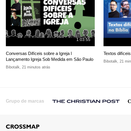
1:03:55
Conversas Difíceis sobre a Igreja l
Textos difíceis
Lançamento Igreja Sob Medida em São Paulo
Bibotalk
,
21 min
Bibotalk
,
21 minutos atrás
Grupo de marcas