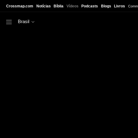
Skip to main content
Crossmap.com
Notícias
Bíblia
Vídeos
Podcasts
Blogs
Livros
Commu
Brasil