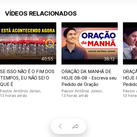
VÍDEOS RELACIONADOS
40:55
38:12
SE ISSO NÃO É O FIM DOS
ORAÇÃO DA MANHÃ DE
ORAÇÃ
TEMPOS, EU NÃO SEI O
HOJE 08-08 - Escreva seu
HOJE 0
QUE É
Pedido de Oração
Pedido
Pastor Antônio Júnior
,
Pastor Antônio Júnior
,
Pastor 
13 horas atrás
13 horas atrás
13 hora