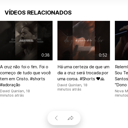
VÍDEOS RELACIONADOS
0:38
0:52
A cruz não foi o fim. Foi o
Há uma certeza de que um
Relem
começo de tudo que você
dia a cruz será trocada por
Sou Te
tem em Cristo. #shorts
uma coroa. #Shorts ❤🙏
Santos
#adoração
"Dono d
David Quinlan
,
18
minutos atrás
David Quinlan
,
18
Nova M
minutos atrás
minutos