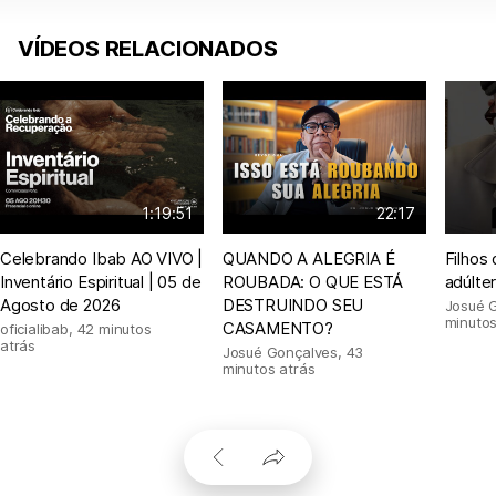
VÍDEOS RELACIONADOS
1:19:51
22:17
Celebrando Ibab AO VIVO |
QUANDO A ALEGRIA É
Filhos
Inventário Espiritual | 05 de
ROUBADA: O QUE ESTÁ
adúlte
Agosto de 2026
DESTRUINDO SEU
Josué 
minutos
CASAMENTO?
oficialibab
,
42 minutos
atrás
Josué Gonçalves
,
43
minutos atrás