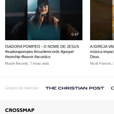
0:47
ISADORA POMPEO - O NOME DE JESUS
A IGREJA VAI 
#isadorapompeo #musilerecords #gospel
música impact
#worship #louvor #acustico
Deus.
Musile Records
,
7 horas atrás
Nicoli Francini
,
Grupo de marcas