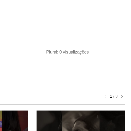
Plural: 0 visualizações
1
/
3