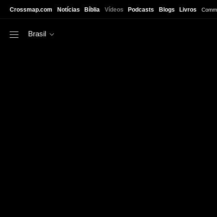
Skip to main content
Crossmap.com
Notícias
Bíblia
Vídeos
Podcasts
Blogs
Livros
Commu
Brasil