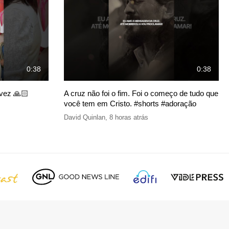
0:38
0:38
 vez 🙏🏻
A cruz não foi o fim. Foi o começo de tudo que
você tem em Cristo. #shorts #adoração
David Quinlan
,
8 horas atrás