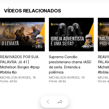
VÍDEOS RELACIONADOS
3:09
18:27
REAVIVADOS POR SUA
Supremo Concílio
REAVI
PALAVRA: Jó 41 |
presbiteriano chama IASD
PALAVR
Michelson Borges #rpsp
de seita. Entenda a
Michel
#biblia #jo
polêmica
#bibli
MICHELSON BORGES
,
18
MICHELSON BORGES
,
18
MICHE
horas atrás
horas atrás
horas a