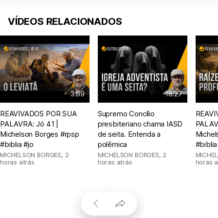
VÍDEOS RELACIONADOS
3:09
18:27
REAVIVADOS POR SUA
Supremo Concílio
REAVI
PALAVRA: Jó 41 |
presbiteriano chama IASD
PALAVR
Michelson Borges #rpsp
de seita. Entenda a
Michel
#biblia #jo
polêmica
#bibli
MICHELSON BORGES
,
2
MICHELSON BORGES
,
2
MICHE
horas atrás
horas atrás
horas a