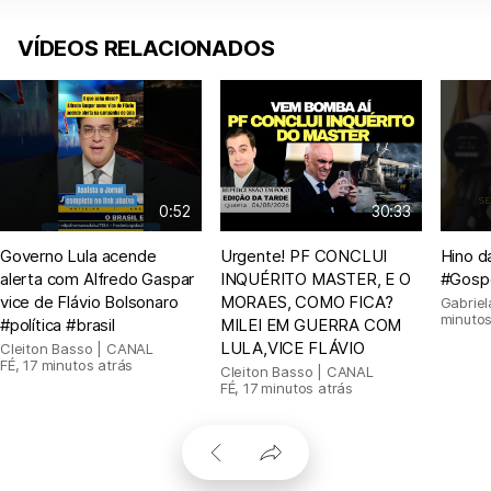
VÍDEOS RELACIONADOS
0:52
30:33
Governo Lula acende
Urgente! PF CONCLUI
Hino d
alerta com Alfredo Gaspar
INQUÉRITO MASTER, E O
#Gosp
vice de Flávio Bolsonaro
MORAES, COMO FICA?
Gabrie
minutos
#política #brasil
MILEI EM GUERRA COM
LULA,VICE FLÁVIO
Cleiton Basso | CANAL
FÉ
,
17 minutos atrás
Cleiton Basso | CANAL
FÉ
,
17 minutos atrás