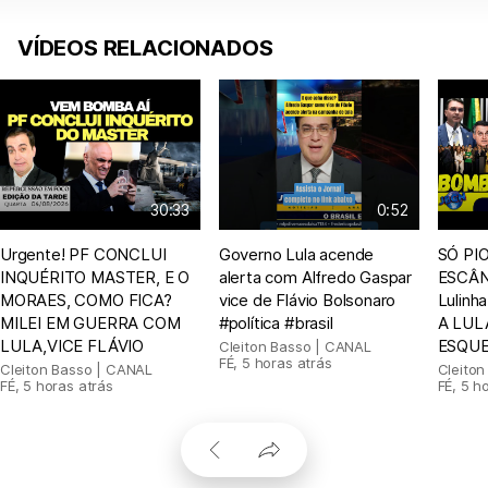
VÍDEOS RELACIONADOS
30:33
0:52
Urgente! PF CONCLUI
Governo Lula acende
SÓ PIO
INQUÉRITO MASTER, E O
alerta com Alfredo Gaspar
ESCÂN
MORAES, COMO FICA?
vice de Flávio Bolsonaro
Lulin
MILEI EM GUERRA COM
#política #brasil
A LUL
LULA,VICE FLÁVIO
ESQUE
Cleiton Basso | CANAL
FÉ
,
5 horas atrás
Cleiton Basso | CANAL
Cleito
FÉ
,
5 horas atrás
FÉ
,
5 h