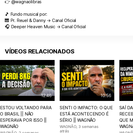
👉 @wagnaolibras
🎵 Fundo musical por:
🎹 Pr. Reuel & Danny → Canal Oficial
🎧 Deeper Heaven Music → Canal Oficial
VÍDEOS RELACIONADOS
12:46
10:56
ESTOU VOLTANDO PARA
SENTI O IMPACTO: O QUE
SAÍ D
O BRASIL || NÃO
ESTÁ ACONTECENDO É
RECEB
ESPERAVA POR ISSO ||
SÉRIO || WAGNÃO
QUE M
WAGNÃO
WAGN
WAGNÃO
,
3 semanas
atrás
WAGNÃO
,
2 semanas
WAGN