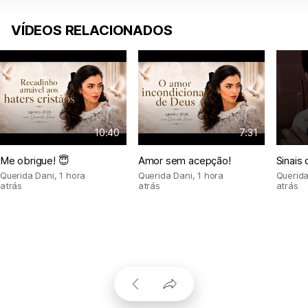
VÍDEOS RELACIONADOS
10:40
7:31
Me obrigue! 😇
Amor sem acepção!
Sinais 
Querida Dani
,
1 hora
Querida Dani
,
1 hora
Querida
atrás
atrás
atrás