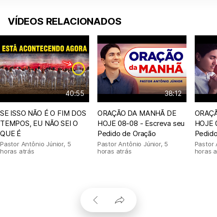
VÍDEOS RELACIONADOS
40:55
38:12
SE ISSO NÃO É O FIM DOS
ORAÇÃO DA MANHÃ DE
ORAÇÃ
TEMPOS, EU NÃO SEI O
HOJE 08-08 - Escreva seu
HOJE 0
QUE É
Pedido de Oração
Pedido
Pastor Antônio Júnior
,
5
Pastor Antônio Júnior
,
5
Pastor 
horas atrás
horas atrás
horas a