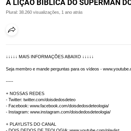
A LIÇÃO BÍBLICA DO SUPERMAN D
Plural: 38.260 visualizações
,
1 ano atrás
↓↓↓↓↓ MAIS INFORMAÇÕES ABAIXO ↓↓↓↓↓
Seja membro e mande perguntas para os vídeos -
www.youtube.
-----
+ NOSSAS REDES
- Twitter:
twitter.com/doisdedosdeteo
- Facebook:
www.facebook.com/doisdedosdeteologia/
- Instagram:
www.instagram.com/doisdedosdeteologia/
+ PLAYLISTS DO CANAL
- DOIS DEDOS DE TEOLOGIA:
www.youtube.com/playlist