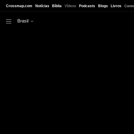
Skip to main content
Crossmap.com
Notícias
Bíblia
Vídeos
Podcasts
Blogs
Livros
Commu
Brasil