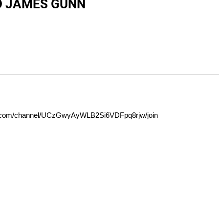
O JAMES GUNN
com/channel/UCzGwyAyWLB2Si6VDFpq8rjw/join