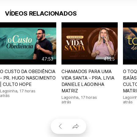
VÍDEOS RELACIONADOS
47:53
41:25
O CUSTO DA OBEDIÊNCIA
CHAMADOS PARA UMA
O TOQ
- PR. HUGO NASCIMENTO
VIDA SANTA - PRA. LIVIA
ISAÍA
| CULTO HOPE
DANIELE LAGOINHA
CULTO
MATRIZ
MATRI
Lagoinha
,
17 horas
atrás
Lagoinha
,
17 horas
Lagoin
atrás
atrás