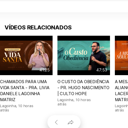
VÍDEOS RELACIONADOS
41:25
47:53
CHAMADOS PARA UMA
O CUSTO DA OBEDIÊNCIA
A MES
VIDA SANTA - PRA. LIVIA
- PR. HUGO NASCIMENTO
ALIAN
DANIELE LAGOINHA
| CULTO HOPE
LACER
MATRIZ
MATRI
Lagoinha
,
10 horas
atrás
Lagoinha
,
10 horas
Lagoin
atrás
atrás