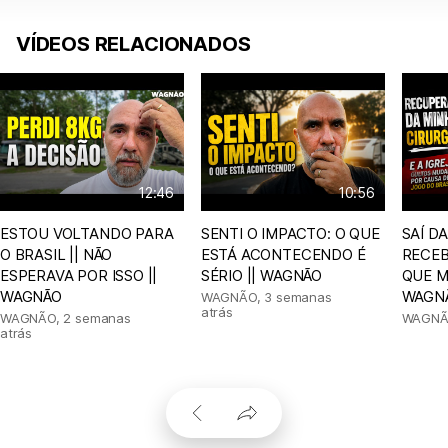
VÍDEOS RELACIONADOS
12:46
10:56
ESTOU VOLTANDO PARA
SENTI O IMPACTO: O QUE
SAÍ D
O BRASIL || NÃO
ESTÁ ACONTECENDO É
RECEB
ESPERAVA POR ISSO ||
SÉRIO || WAGNÃO
QUE M
WAGNÃO
WAGN
WAGNÃO
,
3 semanas
atrás
WAGNÃO
,
2 semanas
WAGN
atrás