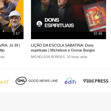
2:57
32:46
A: Jó 39 |
LIÇÃO DA ESCOLA SABATINA: Dons
#jo
espirituais | Michelson e Osmar Borges
trás
MICHELSON BORGES
,
10 horas atrás