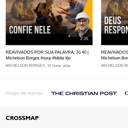
2:35
REAVIVADOS POR SUA PALAVRA: Jó 40 |
REAVIVADOS 
Michelson Borges #rpsp #biblia #jo
Michelson Borg
MICHELSON BORGES
,
10 horas atrás
MICHELSON B
Grupo de marcas