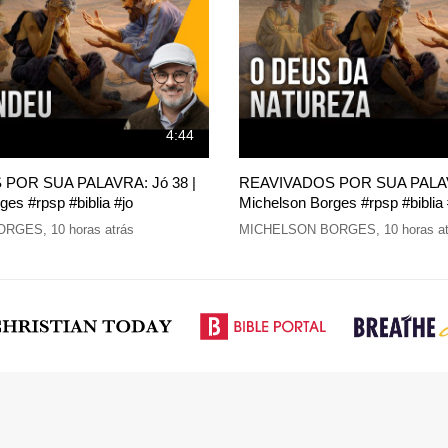
4:44
POR SUA PALAVRA: Jó 38 |
REAVIVADOS POR SUA PALAVR
es #rpsp #biblia #jo
Michelson Borges #rpsp #biblia 
ORGES
,
10 horas atrás
MICHELSON BORGES
,
10 horas a