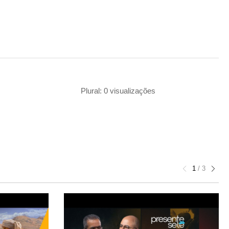
Plural: 0 visualizações
1
/
3