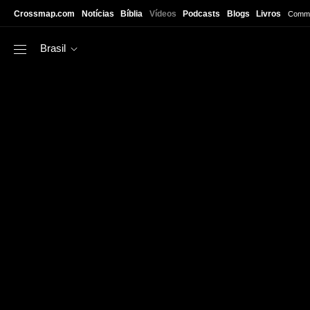
Skip to main content
Crossmap.com
Notícias
Bíblia
Vídeos
Podcasts
Blogs
Livros
Commu
Brasil
https://www.youtube.com/watch?v=mjKjXdU_ySk